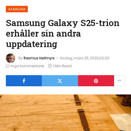
SAMSUNG
Samsung Galaxy S25-trion
erhåller sin andra
uppdatering
By
Rasmus Hellmyrs
tisdag, mars 25, 2025,03:00
Inga kommentarer
1 Min Read