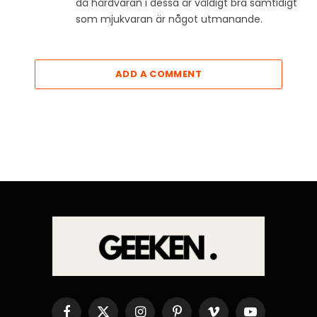
då hårdvaran i dessa är väldigt bra samtidigt
som mjukvaran är något utmanande.
ADD A COMMENT