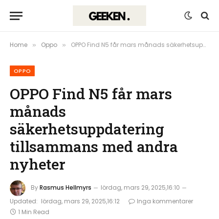
Home
Oppo
OPPO Find N5 får mars månads säkerhetsuppdatering tillsammans med andra nyheter
»
»
OPPO
OPPO Find N5 får mars
månads
säkerhetsuppdatering
tillsammans med andra
nyheter
By
Rasmus Hellmyrs
lördag, mars 29, 2025,16:10
Updated:
lördag, mars 29, 2025,16:12
Inga kommentarer
1 Min Read