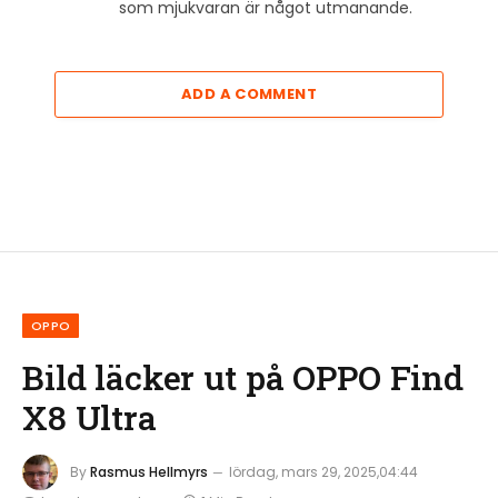
som mjukvaran är något utmanande.
ADD A COMMENT
OPPO
Bild läcker ut på OPPO Find
X8 Ultra
By
Rasmus Hellmyrs
lördag, mars 29, 2025,04:44