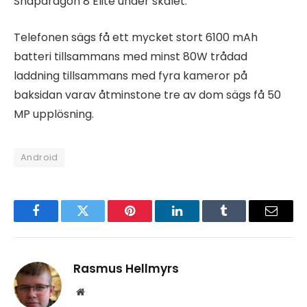
Snapdragon 8 Elite under skalet.
Telefonen sägs få ett mycket stort 6100 mAh
batteri tillsammans med minst 80W trådad
laddning tillsammans med fyra kameror på
baksidan varav åtminstone tre av dom sägs få 50
MP upplösning.
Android
Facebook
Twitter
Pinterest
LinkedIn
Tumblr
Email
Rasmus Hellmyrs
Website