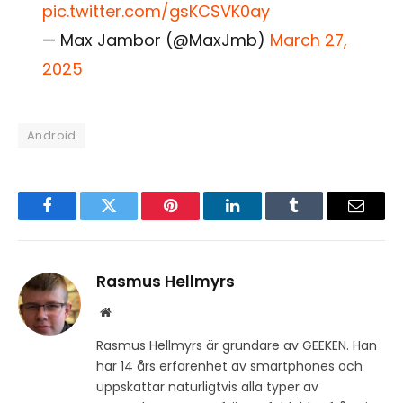
pic.twitter.com/gsKCSVK0ay
— Max Jambor (@MaxJmb)
March 27,
2025
Android
Facebook
Twitter
Pinterest
LinkedIn
Tumblr
Email
Rasmus Hellmyrs
Website
Rasmus Hellmyrs är grundare av GEEKEN. Han
har 14 års erfarenhet av smartphones och
uppskattar naturligtvis alla typer av