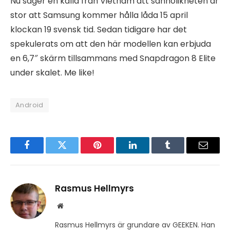
Nu säger en källa från Vietnam att sannolikheten är
stor att Samsung kommer hålla låda 15 april
klockan 19 svensk tid. Sedan tidigare har det
spekulerats om att den här modellen kan erbjuda
en 6,7″ skärm tillsammans med Snapdragon 8 Elite
under skalet. Me like!
Android
Facebook
Twitter
Pinterest
LinkedIn
Tumblr
Email
Rasmus Hellmyrs
Website
Rasmus Hellmyrs är grundare av GEEKEN. Han