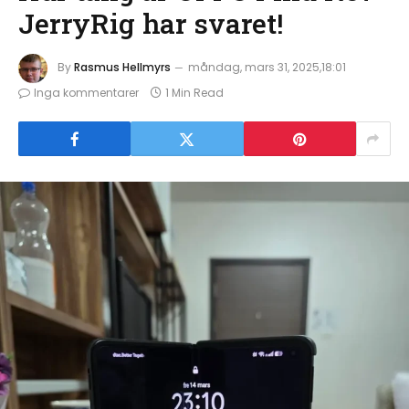
JerryRig har svaret!
By
Rasmus Hellmyrs
måndag, mars 31, 2025,18:01
Inga kommentarer
1 Min Read