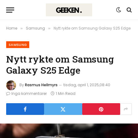
Home
Samsung
Nytt rykte om Samsung Galaxy S25 Edge
»
»
SAMSUNG
Nytt rykte om Samsung
Galaxy S25 Edge
By
Rasmus Hellmyrs
tisdag, april 1, 2025,08:40
Inga kommentarer
1 Min Read