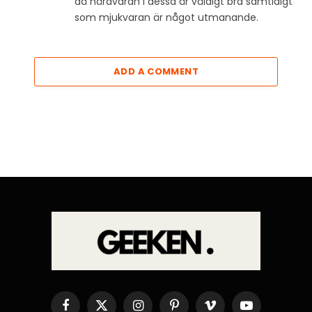
då hårdvaran i dessa är väldigt bra samtidigt
som mjukvaran är något utmanande.
ADD A COMMENT
Facebook
X
Instagram
Pinterest
Vimeo
YouTube