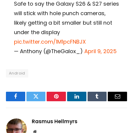
Safe to say the Galaxy S26 & S27 series
will stick with hole punch cameras,
likely getting a bit smaller but still not
under the display
pic.twitter.com/1M1pcFNBJX
— Anthony (@TheGalox_)
April 9, 2025
Android
Facebook
Twitter
Pinterest
LinkedIn
Tumblr
Email
Rasmus Hellmyrs
Website