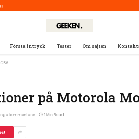
ig
Första intryck
Tester
Om sajten
Kontakt
o G56
ationer på Motorola M
Inga kommentarer
1 Min Read
est