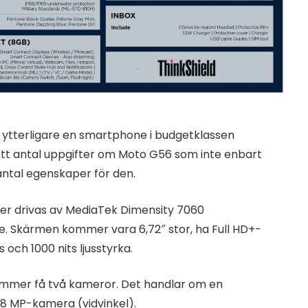
 ytterligare en smartphone i budgetklassen
ett antal uppgifter om Moto G56 som inte enbart
antal egenskaper för den.
mer drivas av MediaTek Dimensity 7060
e. Skärmen kommer vara 6,72″ stor, ha Full HD+-
och 1000 nits ljusstyrka.
ommer få två kameror. Det handlar om en
 MP-kamera (vidvinkel).