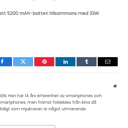
 ett 5200 mAh-batteri tillsammans med 33W
Facebook
Twitter
Pinterest
LinkedIn
Tumblr
Email
Websit
KEN. Han har 14 års erfarenhet av smartphones och
v smartphones, men främst foldebles från Kina då
amtidigt som mjukvaran är något utmanande.