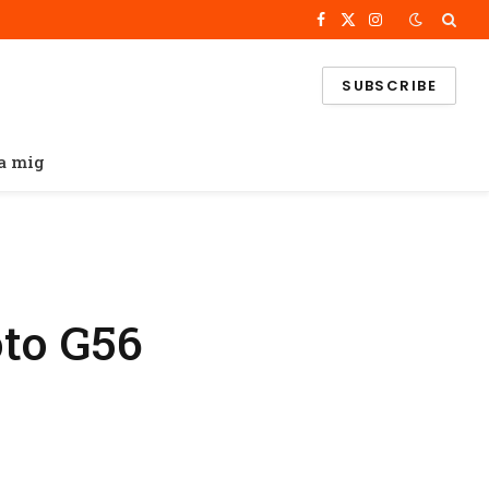
Facebook
X
Instagram
(Twitter)
SUBSCRIBE
a mig
oto G56