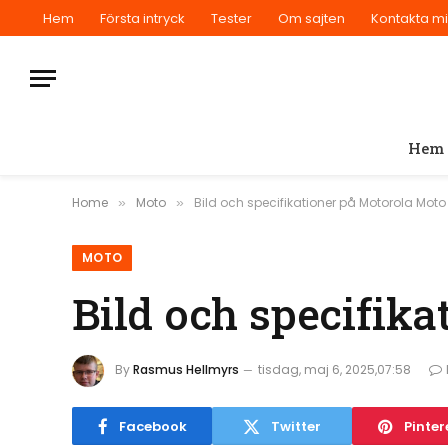
Hem
Första intryck
Tester
Om sajten
Kontakta m
Hem
Home
Moto
Bild och specifikationer på Motorola Mot
»
»
MOTO
Bild och specifik
By
Rasmus Hellmyrs
tisdag, maj 6, 2025,07:58
Facebook
Twitter
Pinter