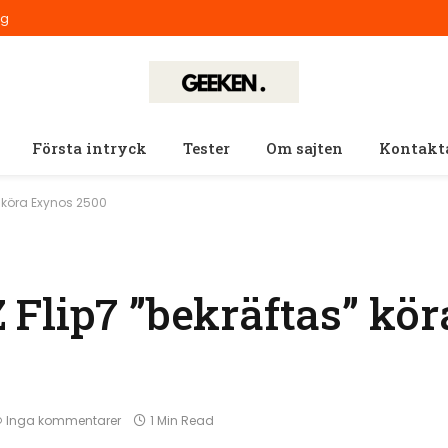
ig
Första intryck
Tester
Om sajten
Kontakt
 köra Exynos 2500
Flip7 ”bekräftas” kö
Inga kommentarer
1 Min Read