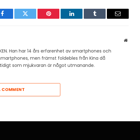
Facebook
Twitter
Pinterest
LinkedIn
Tumblr
Email
Websit
KEN. Han har 14 års erfarenhet av smartphones och
v smartphones, men främst foldebles från Kina då
amtidigt som mjukvaran är något utmanande.
A COMMENT