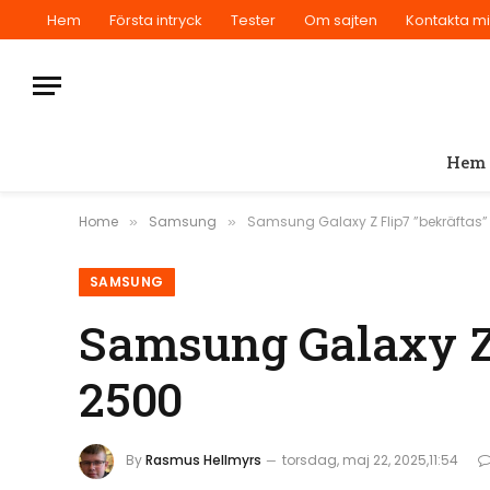
Hem
Första intryck
Tester
Om sajten
Kontakta m
Hem
Home
Samsung
Samsung Galaxy Z Flip7 ”bekräftas”
»
»
SAMSUNG
Samsung Galaxy Z 
2500
By
Rasmus Hellmyrs
torsdag, maj 22, 2025,11:54