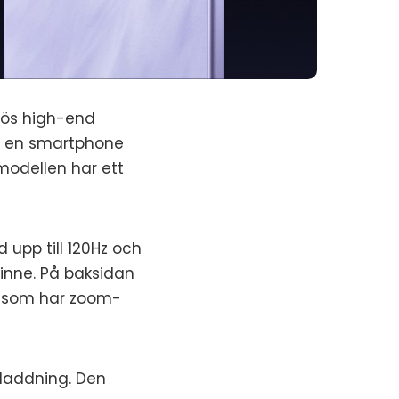
drös high-end
är en smartphone
odellen har ett
upp till 120Hz och
minne. På baksidan
r som har zoom-
laddning. Den