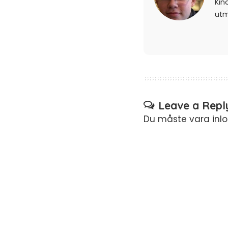
Kin
ut
Leave a Repl
Du måste vara
inl