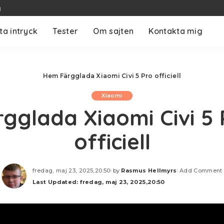
g
ta intryck
Tester
Om sajten
Kontakta mig
Hem
Färgglada Xiaomi Civi 5 Pro officiell
Xiaomi
rgglada Xiaomi Civi 5 
officiell
fredag, maj 23, 2025,20:50
by
Rasmus Hellmyrs
Add Comment
Posted
Last Updated: fredag, maj 23, 2025,20:50
by