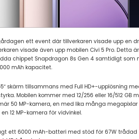
gårdagen ett event där tillverkaren visade upp en 
lverkaren visade även upp mobilen Civi 5 Pro. Detta 
udda chippet Snapdragon 8s Gen 4 samtidigt som m
6000 mAh kapacitet.
55″ skärm tillsammans med Full HD+-upplösning med 
sstyrka. Mobilen kommer med 12/256 eller 16/512 GB 
imär 50 MP-kamera, en med lika många megapixla
 en 12 MP-kamera för vidvinkel.
agt ett 6000 mAh-batteri med stöd för 67W trådad 