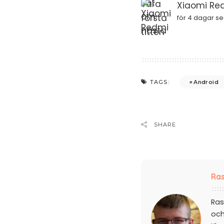
Xiaomi Red
för 4 dagar s
Android
TAGS:
SHARE
Ras
Ras
och