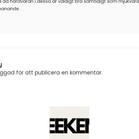
a då hårdvaran i dessa är väldigt bra samtidigt som mjukvar
manande.
y
oggad
för att publicera en kommentar.