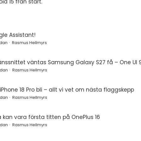
 15 från start.
le Assistant!
edan
Rasmus Hellmyrs
änssnittet väntas Samsung Galaxy S27 få – One UI 9
edan
Rasmus Hellmyrs
Phone 18 Pro bli – allt vi vet om nästa flaggskepp
edan
Rasmus Hellmyrs
a kan vara första titten på OnePlus 16
edan
Rasmus Hellmyrs