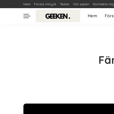
Hem
Första intryck
Tester
Om sajten
Kontakta mi
Hem
Förs
Fä