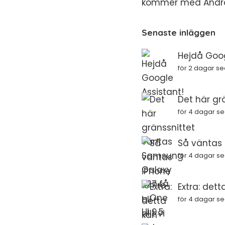
kommer med Android
Senaste inläggen
Hejdå Goog
för 2 dagar s
Det här gr
för 4 dagar s
Så väntas i
för 4 dagar s
Extra: dett
för 4 dagar s