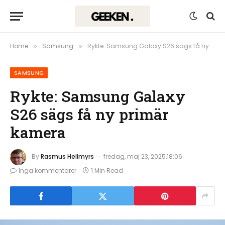
Home
Samsung
Rykte: Samsung Galaxy S26 sägs få ny primär kamera
»
»
SAMSUNG
Rykte: Samsung Galaxy
S26 sägs få ny primär
kamera
By
Rasmus Hellmyrs
fredag, maj 23, 2025,18:06
Inga kommentarer
1 Min Read