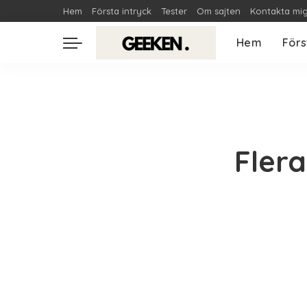
Hem
Första intryck
Tester
Om sajten
Kontakta mi
Hem
Förs
Fler