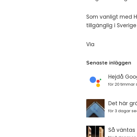
Som vanligt med Hu
tillgänglig i Sveri
Via
Senaste inläggen
Hejdå Goog
för 20 timmar
Det här gr
för 3 dagar s
Så väntas i