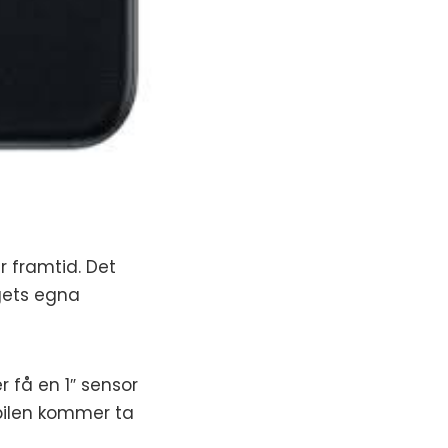
 framtid. Det
gets egna
 få en 1″ sensor
bilen kommer ta