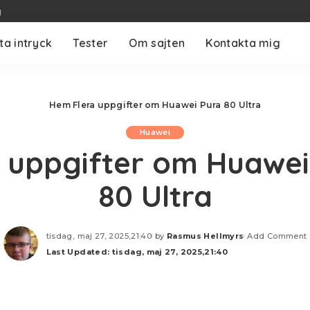
g
ta intryck
Tester
Om sajten
Kontakta mig
Hem
Flera uppgifter om Huawei Pura 80 Ultra
Huawei
a uppgifter om Huawei
80 Ultra
tisdag, maj 27, 2025,21:40
by
Rasmus Hellmyrs
Add Comment
Posted
Last Updated: tisdag, maj 27, 2025,21:40
by