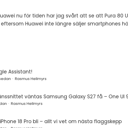
awei nu för tiden har jag svårt att se att Pura 80 U
ge eftersom Huawei inte längre säljer smartphones hä
le Assistant!
 sedan
Rasmus Hellmyrs
änssnittet väntas Samsung Galaxy S27 få – One UI 9
edan
Rasmus Hellmyrs
Phone 18 Pro bli – allt vi vet om nästa flaggskepp