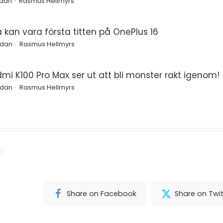
edan
Rasmus Hellmyrs
a kan vara första titten på OnePlus 16
edan
Rasmus Hellmyrs
mi K100 Pro Max ser ut att bli monster rakt igenom!
edan
Rasmus Hellmyrs
Share on Facebook
Share on Twit