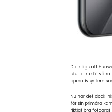
Det sägs att Huawe
skulle inte förvå
operativsystem som
Nu har det dock in
för sin primära k
riktigt bra fotografi