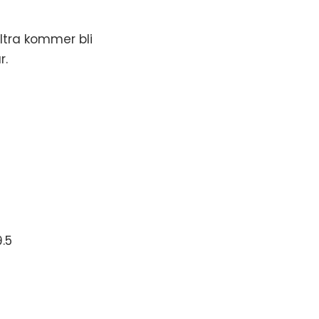
ltra kommer bli
r.
.5