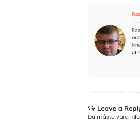
Ras
Ras
och
Kin
ut
Leave a Repl
Du måste vara
inl