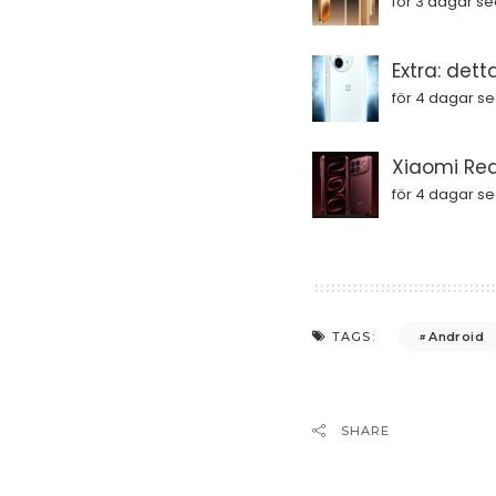
för 3 dagar s
Extra: dett
för 4 dagar s
Xiaomi Red
för 4 dagar s
Android
TAGS:
SHARE