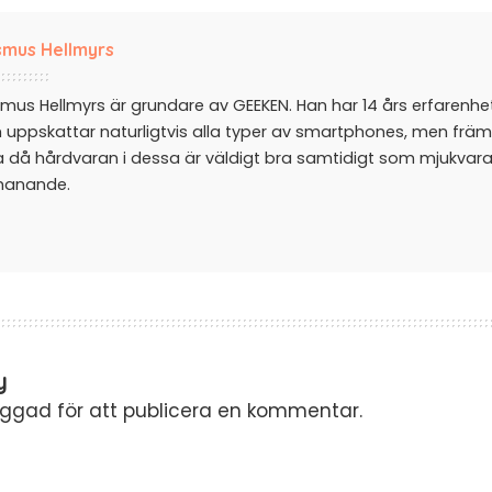
mus Hellmyrs
mus Hellmyrs är grundare av GEEKEN. Han har 14 års erfarenh
 uppskattar naturligtvis alla typer av smartphones, men främ
a då hårdvaran i dessa är väldigt bra samtidigt som mjukvar
manande.
y
oggad
för att publicera en kommentar.