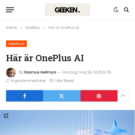
Home
OnePlus
Här är OnePlus AI
»
»
ONEPLUS
Här är OnePlus AI
By
Rasmus Hellmyrs
onsdag, maj 28, 2025,12:35
Inga kommentarer
1 Min Read