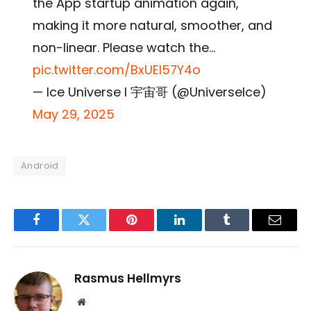
the App startup animation again,
making it more natural, smoother, and
non-linear. Please watch the…
pic.twitter.com/BxUEI57Y4o
— Ice Universe I 宇宙哥 (@UniverseIce)
May 29, 2025
Android
Facebook
Twitter
Pinterest
LinkedIn
Tumblr
Email
Rasmus Hellmyrs
Website