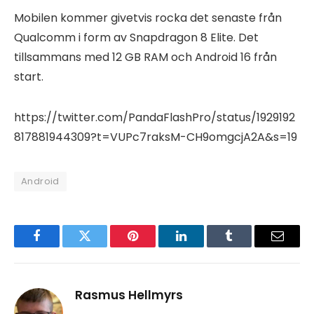
Mobilen kommer givetvis rocka det senaste från
Qualcomm i form av Snapdragon 8 Elite. Det
tillsammans med 12 GB RAM och Android 16 från
start.
https://twitter.com/PandaFlashPro/status/1929192
817881944309?t=VUPc7raksM-CH9omgcjA2A&s=19
Android
Facebook
Twitter
Pinterest
LinkedIn
Tumblr
Email
Rasmus Hellmyrs