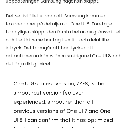
uppdateringen Samsung någonsin släppt.
Det ser istället ut som att Samsung kommer
fokusera mer på detaljerna i One UI 8. Företaget
har nyligen släppt den första betan av gränssnittet
och Ice Universe har tagit en titt och delat lite
intryck. Det framgår att han tycker att
animationerna känns ännu smidigare i One UI 8, och
det är ju riktigt nice!
One UI 8's latest version, ZYES, is the
smoothest version I've ever
experienced, smoother than all
previous versions of One UI 7 and One
UI 8. I can confirm that it has optimized