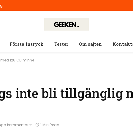
ig
Första intryck
Tester
Om sajten
Kontakt
ig med 128 GB minne
s inte bli tillgänglig
nga kommentarer
1 Min Read