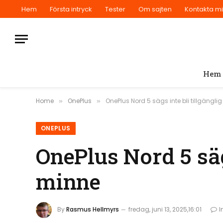
Hem
Första intryck
Tester
Om sajten
Kontakta m
Hem
Home
OnePlus
OnePlus Nord 5 sägs inte bli tillgängl
»
»
ONEPLUS
OnePlus Nord 5 säg
minne
By
Rasmus Hellmyrs
fredag, juni 13, 2025,16:01
I