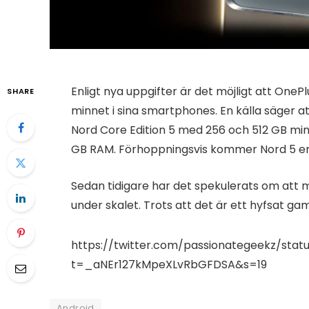
Enligt nya uppgifter är det möjligt att One
SHARE
minnet i sina smartphones. En källa säger a
Nord Core Edition 5 med 256 och 512 GB minn
GB RAM. Förhoppningsvis kommer Nord 5 enba
Sedan tidigare har det spekulerats om att
under skalet. Trots att det är ett hyfsat ga
https://twitter.com/passionategeekz/stat
t=_aNEr127kMpeXLvRbGFDSA&s=19
Android