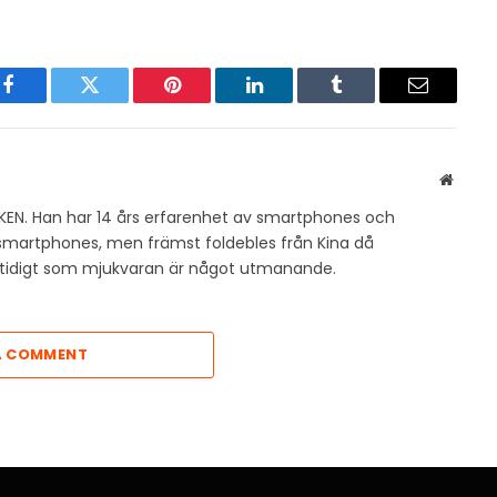
Facebook
Twitter
Pinterest
LinkedIn
Tumblr
Email
Websit
KEN. Han har 14 års erfarenhet av smartphones och
v smartphones, men främst foldebles från Kina då
amtidigt som mjukvaran är något utmanande.
A COMMENT