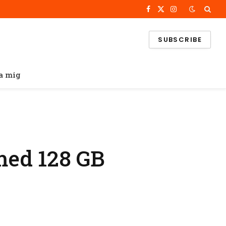
Facebook
X
Instagram
(Twitter)
SUBSCRIBE
a mig
 med 128 GB