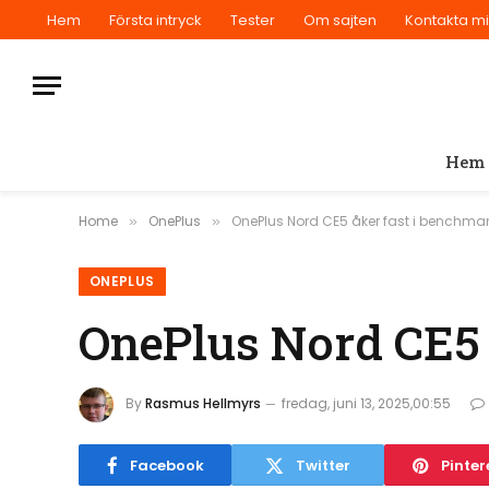
Hem
Första intryck
Tester
Om sajten
Kontakta m
Hem
Home
OnePlus
OnePlus Nord CE5 åker fast i benchma
»
»
ONEPLUS
OnePlus Nord CE5 
By
Rasmus Hellmyrs
fredag, juni 13, 2025,00:55
Facebook
Twitter
Pinter