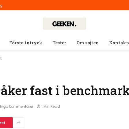
ig
Första intryck
Tester
Om sajten
Kontakt
rk
åker fast i benchmar
Inga kommentarer
1 Min Read
est