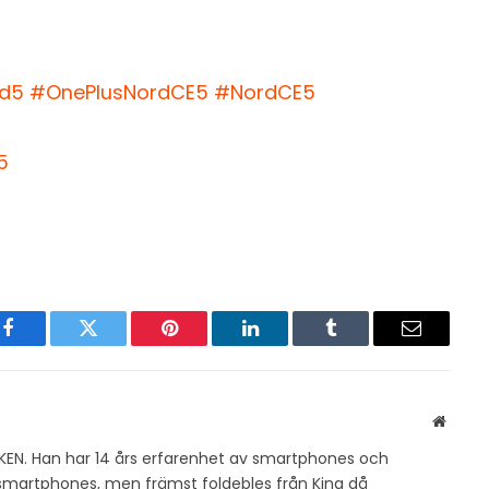
rd5
#OnePlusNordCE5
#NordCE5
5
Facebook
Twitter
Pinterest
LinkedIn
Tumblr
Email
Websit
KEN. Han har 14 års erfarenhet av smartphones och
v smartphones, men främst foldebles från Kina då