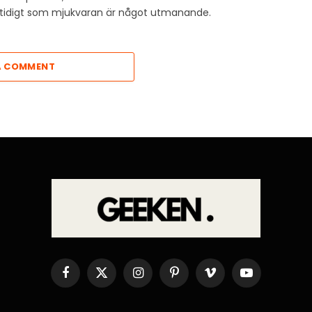
amtidigt som mjukvaran är något utmanande.
A COMMENT
Facebook
X
Instagram
Pinterest
Vimeo
YouTube
(Twitter)