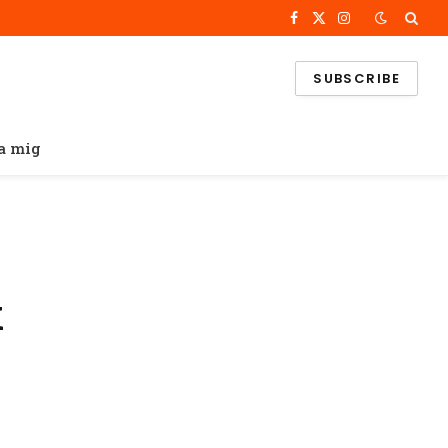
Facebook
X
Instagram
(Twitter)
SUBSCRIBE
a mig
k