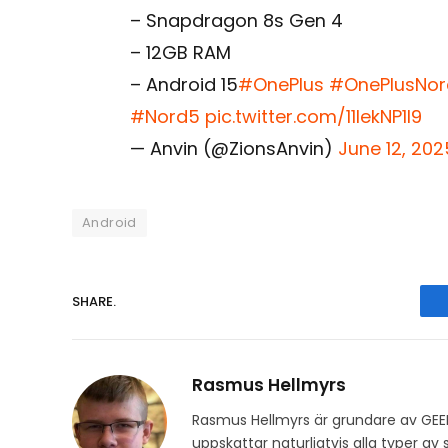
– Snapdragon 8s Gen 4
– 12GB RAM
– Android 15
#OnePlus
#OnePlusNo
#Nord5
pic.twitter.com/11lekNP1I9
— Anvin (@ZionsAnvin)
June 12, 202
Android
SHARE.
Rasmus Hellmyrs
Rasmus Hellmyrs är grundare av GEE
uppskattar naturligtvis alla typer a