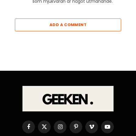
som mjukvaran är något utmanande.
ADD A COMMENT
Facebook
X
Instagram
Pinterest
Vimeo
YouTube
(Twitter)