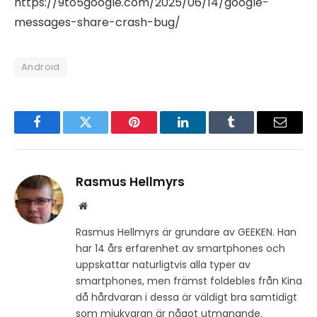
https://9to5google.com/2025/06/14/google-
messages-share-crash-bug/
Android
Facebook
Twitter
Pinterest
LinkedIn
Tumblr
Email
Rasmus Hellmyrs
Website
Rasmus Hellmyrs är grundare av GEEKEN. Han
har 14 års erfarenhet av smartphones och
uppskattar naturligtvis alla typer av
smartphones, men främst foldebles från Kina
då hårdvaran i dessa är väldigt bra samtidigt
som mjukvaran är något utmanande.