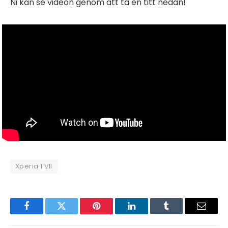
Ni kan se videon genom att ta en titt nedan!
Xperia 1 VII
Facebook
Twitter
Pinterest
LinkedIn
Tumblr
Email