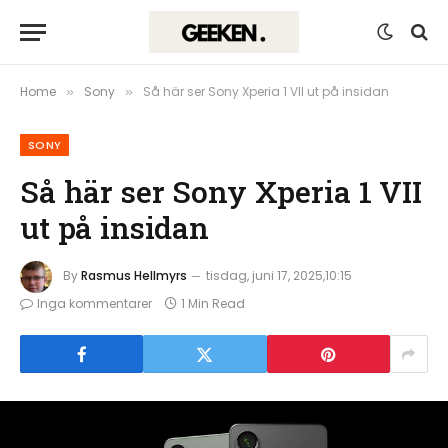
Home
Sony
Så här ser Sony Xperia 1 VII ut på insidan
»
»
SONY
Så här ser Sony Xperia 1 VII
ut på insidan
By
Rasmus Hellmyrs
tisdag, juni 17, 2025,10:15
Inga kommentarer
1 Min Read