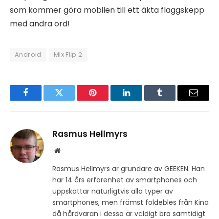
som kommer göra mobilen till ett äkta flaggskepp
med andra ord!
Android
Mix Flip 2
Facebook
Twitter
Pinterest
LinkedIn
Tumblr
Email
Rasmus Hellmyrs
Website
Rasmus Hellmyrs är grundare av GEEKEN. Han
har 14 års erfarenhet av smartphones och
uppskattar naturligtvis alla typer av
smartphones, men främst foldebles från Kina
då hårdvaran i dessa är väldigt bra samtidigt