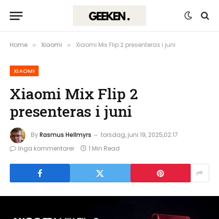
Home
Xiaomi
Xiaomi Mix Flip 2 presenteras i juni
»
»
XIAOMI
Xiaomi Mix Flip 2
presenteras i juni
By
Rasmus Hellmyrs
torsdag, juni 19, 2025,02:17
Inga kommentarer
1 Min Read