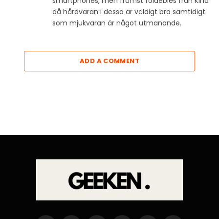
smartphones, men främst foldebles från Kina
då hårdvaran i dessa är väldigt bra samtidigt
som mjukvaran är något utmanande.
ADD A COMMENT