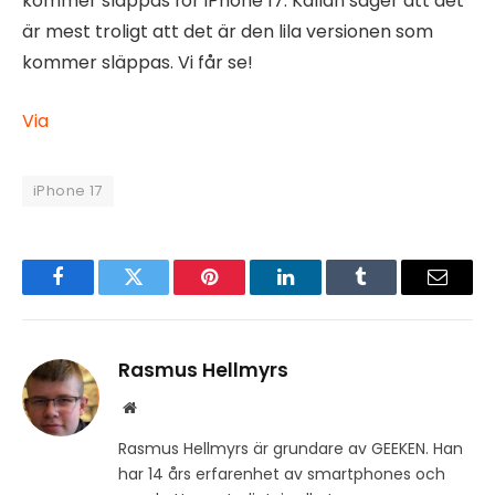
kommer släppas för iPhone 17. Källan säger att det
är mest troligt att det är den lila versionen som
kommer släppas. Vi får se!
Via
iPhone 17
Facebook
Twitter
Pinterest
LinkedIn
Tumblr
Email
Rasmus Hellmyrs
Website
Rasmus Hellmyrs är grundare av GEEKEN. Han
har 14 års erfarenhet av smartphones och