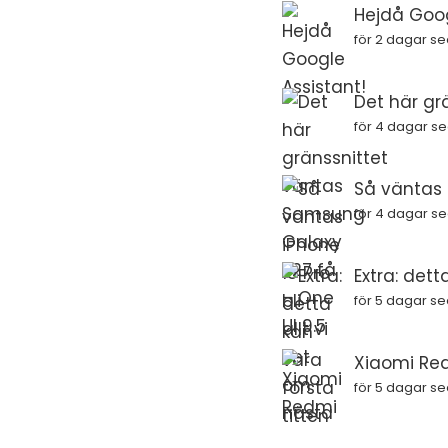
Hejdå Goog
för 2 dagar s
Det här gr
för 4 dagar s
Så väntas i
för 4 dagar s
Extra: dett
för 5 dagar s
Xiaomi Red
för 5 dagar s