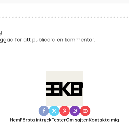
y
oggad
för att publicera en kommentar.
Hem
Första intryck
Tester
Om sajten
Kontakta mig