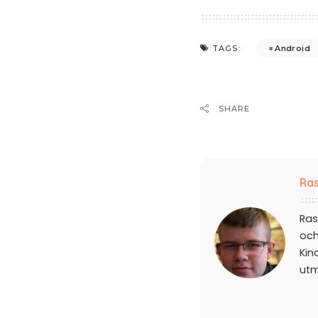
Android
TAGS:
SHARE
Ras
Ras
och
Kin
ut