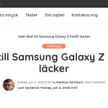
g
ta intryck
Tester
Om sajten
Kontakta mig
Hem
Skal till Samsung Galaxy Z Fold7 läcker
Samsung
till Samsung Galaxy Z
läcker
fredag, juli 4, 2025,11:57
by
Rasmus Hellmyrs
Add Comment
Posted
Last Updated: fredag, juli 4, 2025,11:57
by