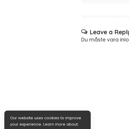
Leave a Repl
Du måste vara
inl
Our website uses cookies to improve
your experience. Learn more about: