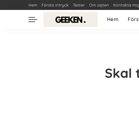
Hem
Första intryck
Tester
Om sajten
Kontakta mi
Hem
Förs
Skal 