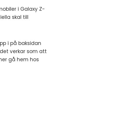
obiler i Galaxy Z-
la skal till
pp i på baksidan
 det verkar som att
mmer gå hem hos