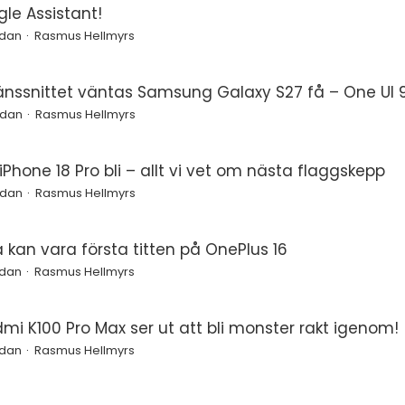
le Assistant!
edan
Rasmus Hellmyrs
änssnittet väntas Samsung Galaxy S27 få – One UI 9
edan
Rasmus Hellmyrs
Phone 18 Pro bli – allt vi vet om nästa flaggskepp
edan
Rasmus Hellmyrs
a kan vara första titten på OnePlus 16
edan
Rasmus Hellmyrs
mi K100 Pro Max ser ut att bli monster rakt igenom!
edan
Rasmus Hellmyrs