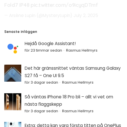
Fold7 IP48
pic.twitter.com/o9icyqDTmf
— Arsène Lupin (@MysteryLupin)
July 2, 2025
Senaste inläggen
Hejdå Google Assistant!
för 23 timmar sedan
Rasmus Hellmyrs
Det här gränssnittet väntas Samsung Galaxy
S27 få – One UI 9.5
för 3 dagar sedan
Rasmus Hellmyrs
Så väntas iPhone 18 Pro bli – allt vi vet om
nästa flaggskepp
för 3 dagar sedan
Rasmus Hellmyrs
Extra: detta kan vara första titten på OnePlus