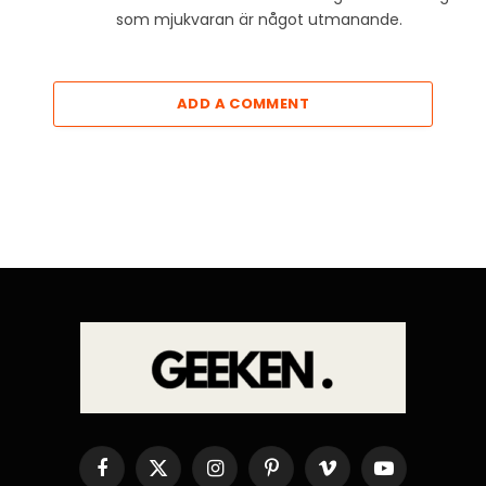
som mjukvaran är något utmanande.
ADD A COMMENT
Facebook
X
Instagram
Pinterest
Vimeo
YouTube