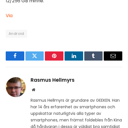
12/256 GB minne.
Via
Android
Facebook
Twitter
Pinterest
LinkedIn
Tumblr
Email
Rasmus Hellmyrs
Website
Rasmus Hellmyrs är grundare av GEEKEN. Han
har 14 års erfarenhet av smartphones och
uppskattar naturligtvis alla typer av
smartphones, men främst foldebles från Kina
då hårdvaran i dessa är väldigt bra samtidigt