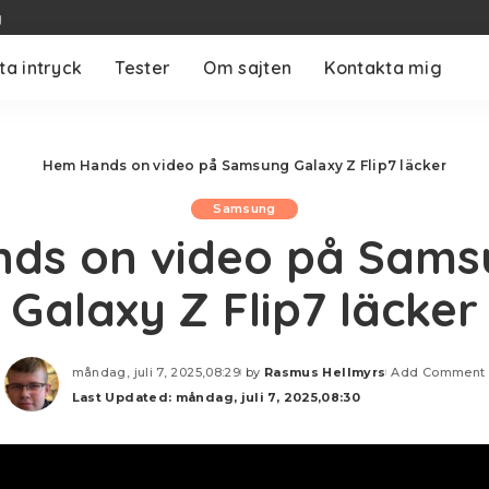
g
ta intryck
Tester
Om sajten
Kontakta mig
Hem
Hands on video på Samsung Galaxy Z Flip7 läcker
Samsung
nds on video på Sams
Galaxy Z Flip7 läcker
måndag, juli 7, 2025,08:29
by
Rasmus Hellmyrs
Add Comment
Posted
Last Updated: måndag, juli 7, 2025,08:30
by