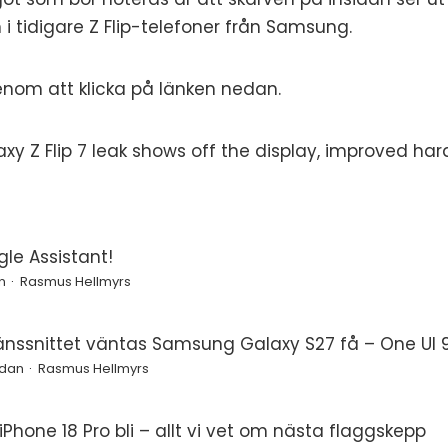
i tidigare Z Flip-telefoner från Samsung.
enom att klicka på länken nedan.
xy Z Flip 7 leak shows off the display, improved har
le Assistant!
n
Rasmus Hellmyrs
änssnittet väntas Samsung Galaxy S27 få – One UI 9
edan
Rasmus Hellmyrs
Phone 18 Pro bli – allt vi vet om nästa flaggskepp