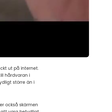
kt ut på internet.
ill hårdvaran i
ligt större än i
 ser också skärmen
att vara betydligt