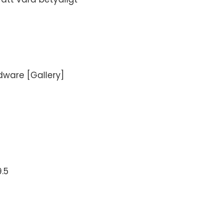
dware [Gallery]
.5