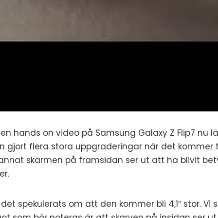
 en hands on video på Samsung Galaxy Z Flip7 nu läc
aren gjort flera stora uppgraderingar när det kommer t
nnat skärmen på framsidan ser ut att ha blivit betyd
er.
det spekulerats om att den kommer bli 4,1″ stor. Vi
ot som bör noteras är att skarven på insidan ser ut 