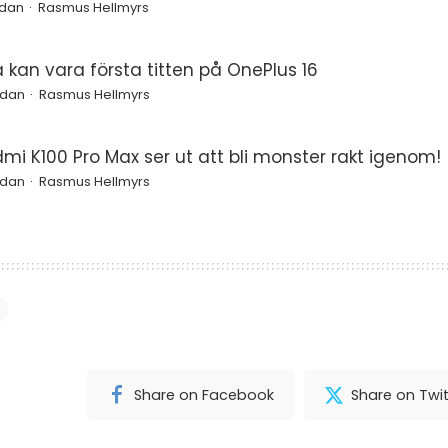
edan
Rasmus Hellmyrs
a kan vara första titten på OnePlus 16
edan
Rasmus Hellmyrs
mi K100 Pro Max ser ut att bli monster rakt igenom!
edan
Rasmus Hellmyrs
Share on Facebook
Share on Twit