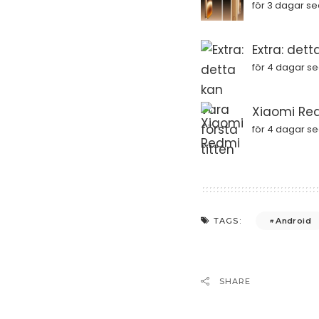
för 3 dagar s
Extra: dett
för 4 dagar s
Xiaomi Red
för 4 dagar s
Android
TAGS:
SHARE