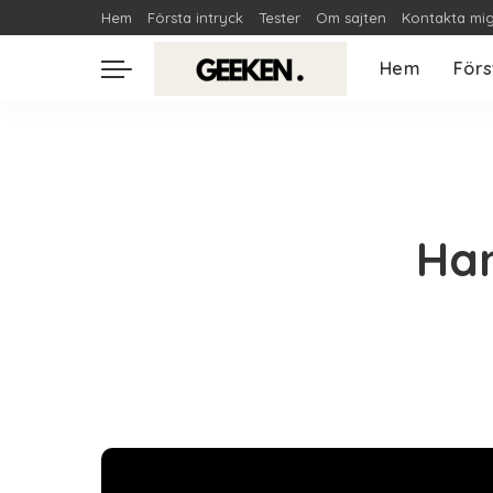
Hem
Första intryck
Tester
Om sajten
Kontakta mi
Hem
Förs
Ha