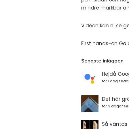
mindre märkbar än 
Videon kan ni se g
First hands-on Gala
Senaste inläggen
Hejdå Goog
för 1 dag seda
Det här gr
för 3 dagar s
Så väntas i