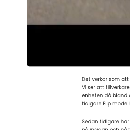
Det verkar som att
Vi ser att tillverk
enheten då bland a
tidigare Flip modell
Sedan tidigare har 
på insidan och någ