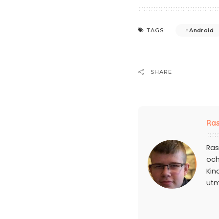
Android
TAGS:
SHARE
Ras
Ras
och
Kin
ut