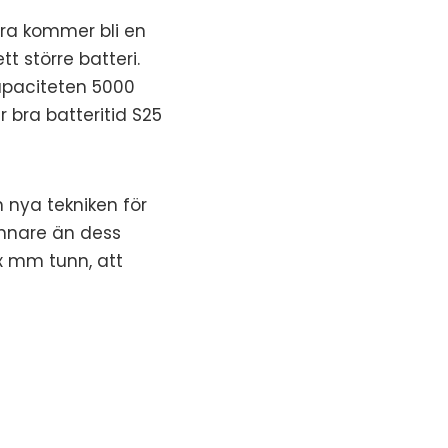
tra kommer bli en
t större batteri.
apaciteten 5000
 bra batteritid S25
nya tekniken för
tunnare än dess
x mm tunn, att