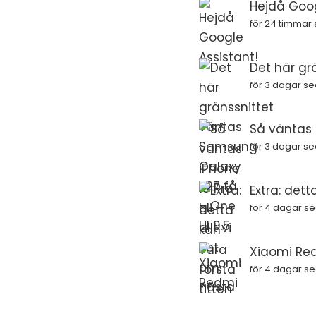
Hejdå Goog
för 24 timmar
Det här gr
för 3 dagar s
Så väntas i
för 3 dagar s
Extra: dett
för 4 dagar s
Xiaomi Red
för 4 dagar s