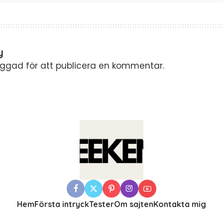
y
oggad
för att publicera en kommentar.
Hem
Första intryck
Tester
Om sajten
Kontakta mig