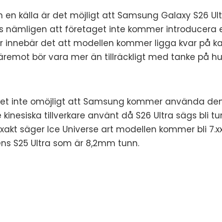
ån en källa är det möjligt att Samsung Galaxy S26 Ul
s nämligen att företaget inte kommer introducera et
innebär det att modellen kommer ligga kvar på k
emot bör vara mer än tillräckligt med tanke på hur
det inte omöjligt att Samsung kommer använda den 
 kinesiska tillverkare använt då S26 Ultra sägs bli 
xakt säger Ice Universe art modellen kommer bli 7.x
s S25 Ultra som är 8,2mm tunn.