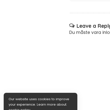
Leave a Repl
Du måste vara
inl
Our website uses cookies to improve
your experience. Learn more about:
cookie policy