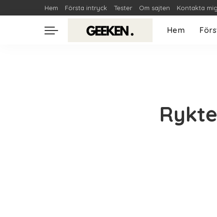
Hem
Första intryck
Tester
Om sajten
Kontakta mi
Hem
Förs
Rykte