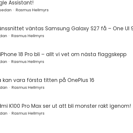
le Assistant!
 sedan
Rasmus Hellmyrs
änssnittet väntas Samsung Galaxy S27 få – One UI 9
edan
Rasmus Hellmyrs
Phone 18 Pro bli – allt vi vet om nästa flaggskepp
edan
Rasmus Hellmyrs
a kan vara första titten på OnePlus 16
edan
Rasmus Hellmyrs
mi K100 Pro Max ser ut att bli monster rakt igenom!
edan
Rasmus Hellmyrs