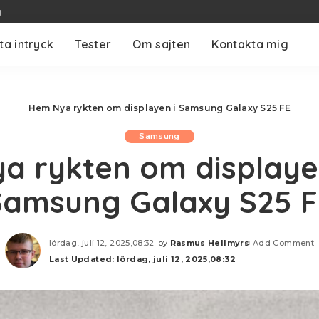
g
ta intryck
Tester
Om sajten
Kontakta mig
Hem
Nya rykten om displayen i Samsung Galaxy S25 FE
Samsung
a rykten om displaye
Samsung Galaxy S25 F
lördag, juli 12, 2025,08:32
by
Rasmus Hellmyrs
Add Comment
Posted
Last Updated: lördag, juli 12, 2025,08:32
by