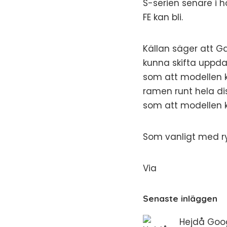
S-serien senare i h
FE kan bli.
Källan säger att G
kunna skifta uppda
som att modellen k
ramen runt hela di
som att modellen 
Som vanligt med ry
Via
Senaste inläggen
Hejdå Goog