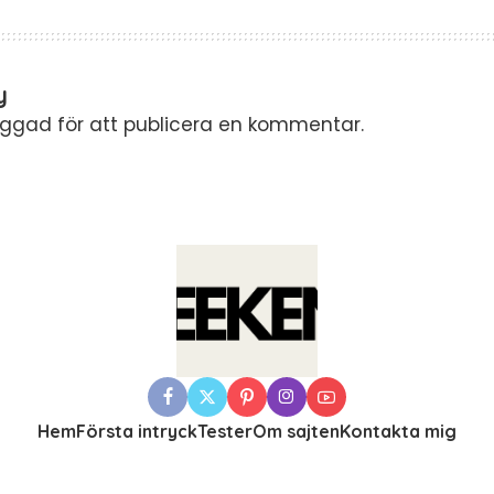
y
oggad
för att publicera en kommentar.
Hem
Första intryck
Tester
Om sajten
Kontakta mig