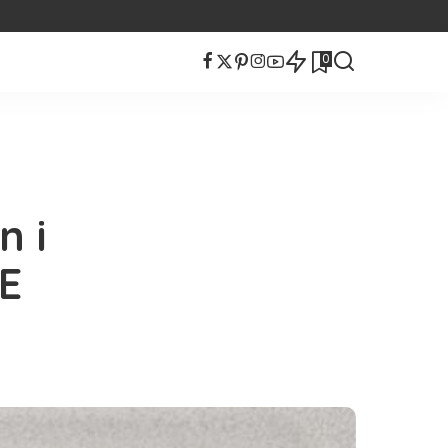
0
n i
E