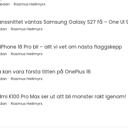
 sedan
Rasmus Hellmyrs
änssnittet väntas Samsung Galaxy S27 få – One UI 9
edan
Rasmus Hellmyrs
Phone 18 Pro bli – allt vi vet om nästa flaggskepp
edan
Rasmus Hellmyrs
a kan vara första titten på OnePlus 16
edan
Rasmus Hellmyrs
mi K100 Pro Max ser ut att bli monster rakt igenom!
edan
Rasmus Hellmyrs