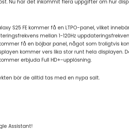
öst. Nu har det inkommit flera uppgifter om hur dis
alaxy S25 FE kommer få en LTPO-panel, vilket inneb
teringsfrekvens mellan 1-120Hz uppdateringsfrekvens
ommer få en böjbar panel, något som troligtvis k
splayen kommer vers lika stor runt hela displayen. D
kommer erbjuda Full HD+-upplösning.
kten bör de alltid tas med en nypa salt.
le Assistant!