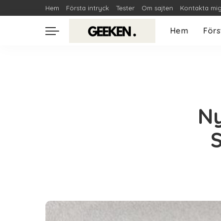
Hem
Första intryck
Tester
Om sajten
Kontakta mi
Hem
Förs
Ny