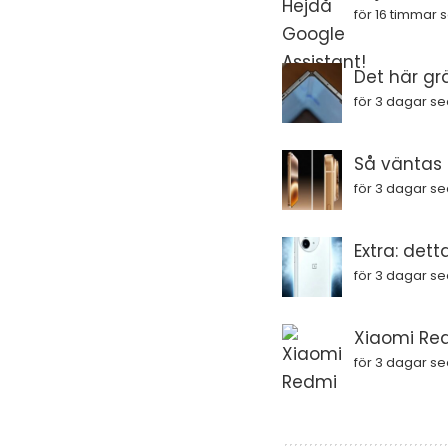
för 16 timmar
Det här gr
för 3 dagar s
Så väntas i
för 3 dagar s
Extra: dett
för 3 dagar s
Xiaomi Red
för 3 dagar s