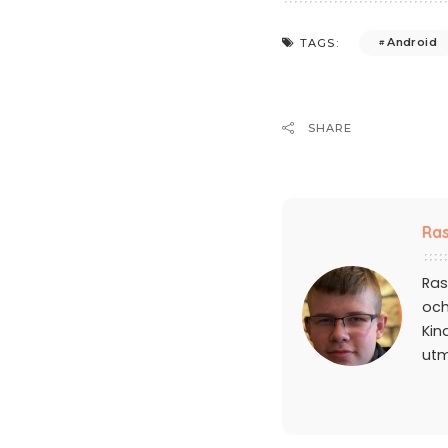
Android
TAGS:
SHARE
Ras
Ras
och
Kin
ut