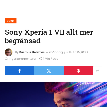
SONY
Sony Xperia 1 VII allt mer
begränsad
By
Rasmus Hellmyrs
måndag, juli 14, 2025,20:22
Inga kommentarer
1 Min Read