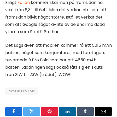
Enligt
källan
kommer skärmen på framsidan ha
växt från 6,3″ till 6,4″. Men det verkar inte som att
framsidan blivit något större. Istället verkar det
som att Google sågat av lite av de enorma döda
ytorna som Pixel 9 Pro har.
Det sägs även att mobilen kommer få ett 5015 mAh
batteri, något som kan jämföras med företagets
nuvarande 9 Pro Fold som har ett 4650 mAh
batteri. Laddningen sägs också fått sig en skjuts
från 21W till 23W (trådat), WOW!
Pixel 10 Pro Fold
Facebook
Twitter
Pinterest
LinkedIn
Tumblr
Email