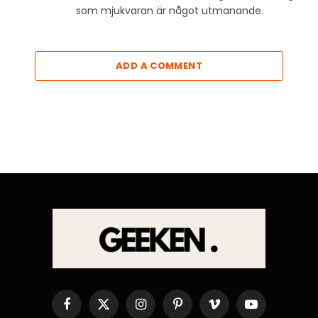
som mjukvaran är något utmanande.
ADD A COMMENT
Facebook
X
Instagram
Pinterest
Vimeo
YouTube