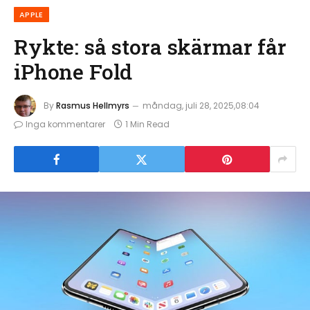
APPLE
Rykte: så stora skärmar får
iPhone Fold
By
Rasmus Hellmyrs
måndag, juli 28, 2025,08:04
Inga kommentarer
1 Min Read