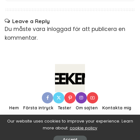
Leave a Reply
Du måste vara
inloggad
för att publicera en
kommentar.
Hem
Första intryck
Tester
Om sajten
Kontakta mig
Our website uses cookies to improve your experience. Learn
more about:
cookie policy
© 2016–2019 Pixwell made with Love, powered by
ThemeRuby.
Accept