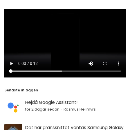
Senaste inläggen
Hejdå Google Assistant!
för 2 dagar sedan
Rasmus Hellmyrs
Det här gränssnittet väntas Samsung Galaxy