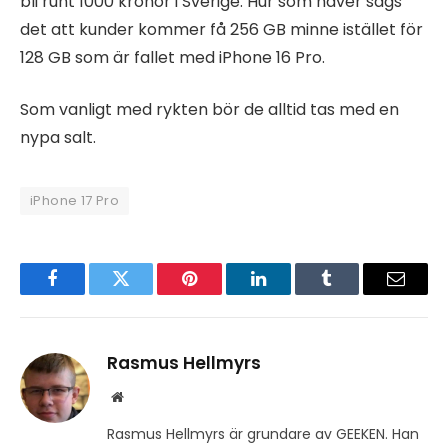
bli runt 1000 kronor i Sverige. Hur som haver sägs
det att kunder kommer få 256 GB minne istället för
128 GB som är fallet med iPhone 16 Pro.
Som vanligt med rykten bör de alltid tas med en
nypa salt.
iPhone 17 Pro
Facebook
Twitter
Pinterest
LinkedIn
Tumblr
Email
Rasmus Hellmyrs
Website
Rasmus Hellmyrs är grundare av GEEKEN. Han