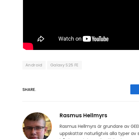
Android
Galaxy S25 FE
SHARE.
Rasmus Hellmyrs
Rasmus Hellmyrs är grundare av GEE
uppskattar naturligtvis alla typer a