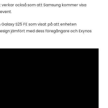
Det verkar också som att Samsung kommer visa
 event.
m Galaxy S25 FE som visat på att enheten
esign jämfört med dess föregångare och Exynos