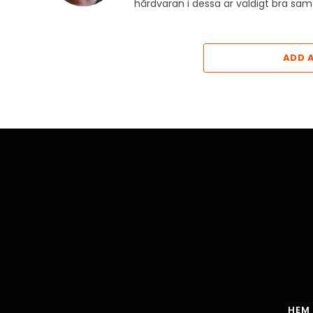
hårdvaran i dessa är väldigt bra s
ADD 
HEM