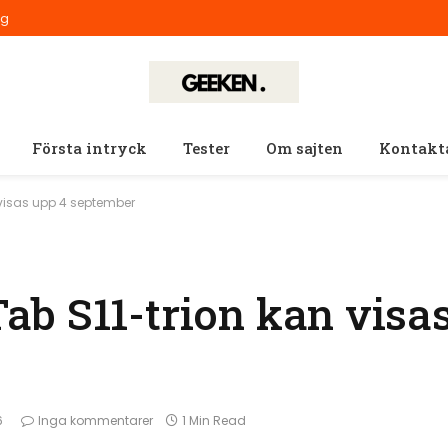
ig
Första intryck
Tester
Om sajten
Kontakt
visas upp 4 september
b S11-trion kan visas
6
Inga kommentarer
1 Min Read