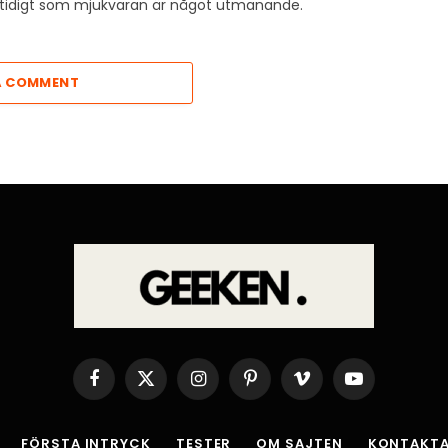
amtidigt som mjukvaran är något utmanande.
A COMMENT
Facebook
X
Instagram
Pinterest
Vimeo
YouTube
(Twitter)
FÖRSTA INTRYCK
TESTER
OM SAJTEN
KONTAKTA