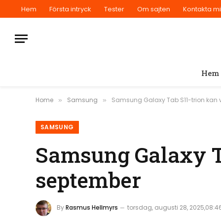
Hem
Första intryck
Tester
Om sajten
Kontakta m
Hem
Home
Samsung
Samsung Galaxy Tab S11-trion kan 
»
»
SAMSUNG
Samsung Galaxy Ta
september
By
Rasmus Hellmyrs
torsdag, augusti 28, 2025,08:4