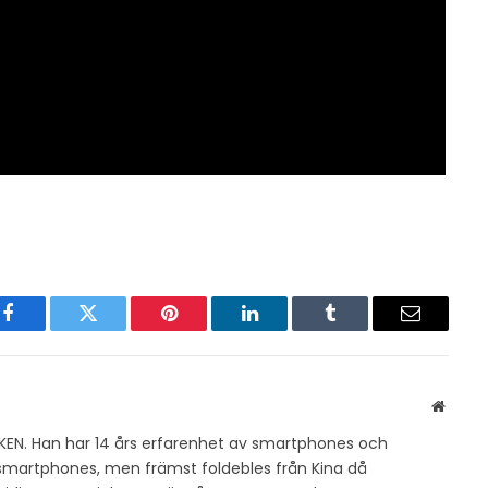
Facebook
Twitter
Pinterest
LinkedIn
Tumblr
Email
Websit
KEN. Han har 14 års erfarenhet av smartphones och
v smartphones, men främst foldebles från Kina då