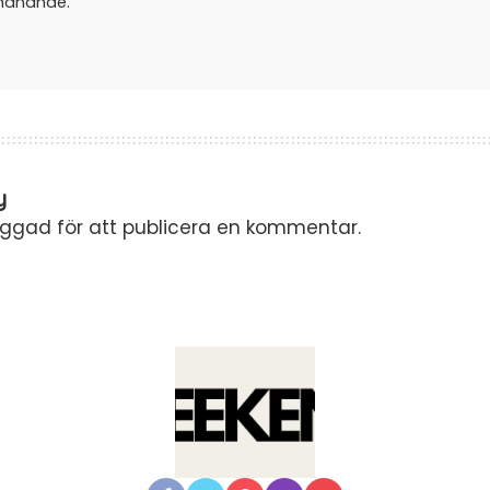
manande.
y
oggad
för att publicera en kommentar.