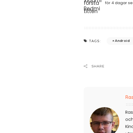
för 4 dagar s
Android
TAGS:
SHARE
Ras
Ras
och
Kin