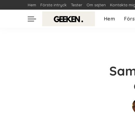
Hem
Första intryck
Tester
Om sajten
Kontakta mi
Hem
Förs
Sam