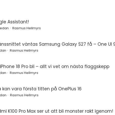
le Assistant!
 sedan
Rasmus Hellmyrs
änssnittet väntas Samsung Galaxy S27 få – One UI 9
edan
Rasmus Hellmyrs
Phone 18 Pro bli – allt vi vet om nästa flaggskepp
edan
Rasmus Hellmyrs
a kan vara första titten på OnePlus 16
edan
Rasmus Hellmyrs
mi K100 Pro Max ser ut att bli monster rakt igenom!