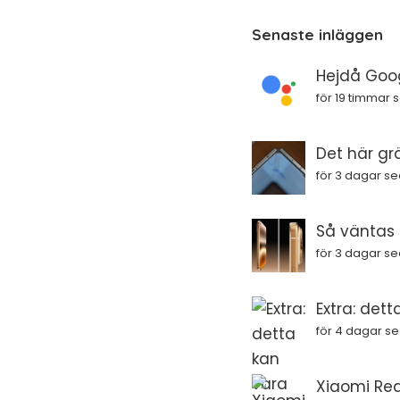
Senaste inläggen
Hejdå Goog
för 19 timmar
Det här gr
för 3 dagar s
Så väntas i
för 3 dagar s
Extra: dett
för 4 dagar s
Xiaomi Red