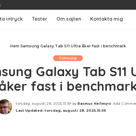
g
ta intryck
Tester
Om sajten
Kontakta mig
Hem
Samsung Galaxy Tab S11 Ultra åker fast i benchmark
Samsung
sung Galaxy Tab S11 U
åker fast i benchmar
torsdag, augusti 28, 2025,15:39
by
Rasmus Hellmyrs
Add Comme
Posted
Last Updated: torsdag, augusti 28, 2025,15:39
by