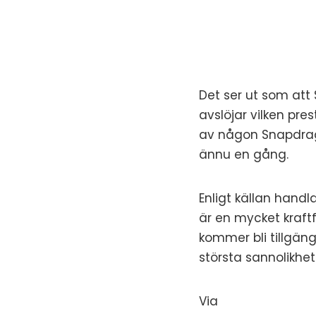
Det ser ut som att
avslöjar vilken pr
av någon Snapdrago
ännu en gång.
Enligt källan hand
är en mycket kraftf
kommer bli tillgän
största sannolikh
Via