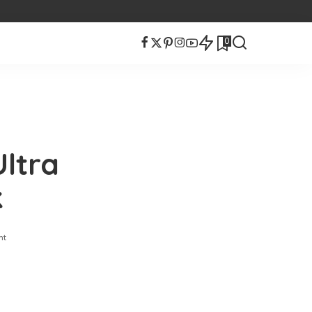
0
ltra
k
nt