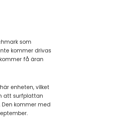
enchmark som
 inte kommer drivas
k kommer få äran
är enheten, vilket
m att surfplattan
nne. Den kommer med
september.