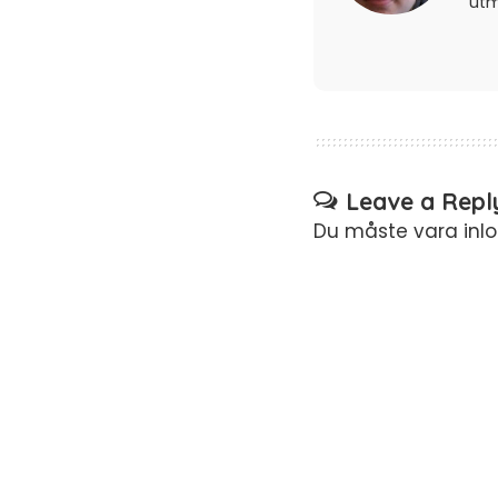
ut
Leave a Repl
Du måste vara
inl