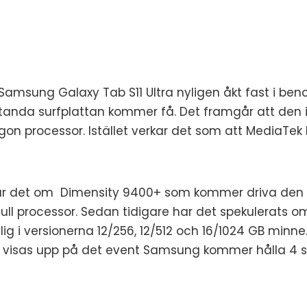
 Samsung Galaxy Tab S11 Ultra nyligen åkt fast i b
estanda surfplattan kommer få. Det framgår att den
n processor. Istället verkar det som att MediaTe
lar det om Dimensity 9400+ som kommer driva den h
ull processor. Sedan tidigare har det spekulerats o
glig i versionerna 12/256, 12/512 och 16/1024 GB mi
et visas upp på det event Samsung kommer hålla 4 