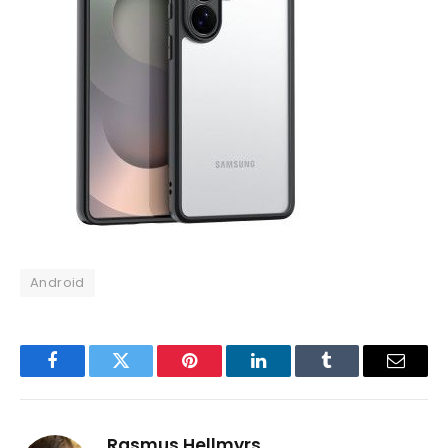
Android
Facebook
Twitter
Pinterest
LinkedIn
Tumblr
Email
Rasmus Hellmyrs