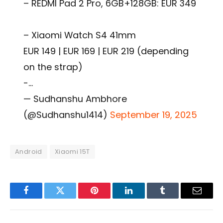
– REDMI Pad 2 Pro, 6GB+128GB: EUR 349
– Xiaomi Watch S4 41mm
EUR 149 | EUR 169 | EUR 219 (depending
on the strap)
-…
— Sudhanshu Ambhore
(@Sudhanshu1414)
September 19, 2025
Android
Xiaomi 15T
Facebook
Twitter
Pinterest
LinkedIn
Tumblr
Email