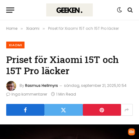
Home
Xiaomi
Priset för Xiaomi 15T och 15T Pro läcker
»
»
XIAOMI
Priset för Xiaomi 15T och
15T Pro läcker
By
Rasmus Hellmyrs
söndag, september 21, 2025,10:54
Inga kommentarer
1 Min Read