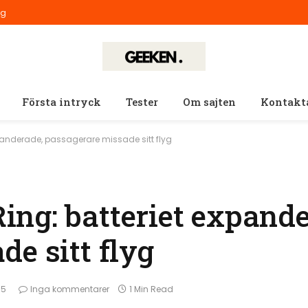
ig
Första intryck
Tester
Om sajten
Kontakt
anderade, passagerare missade sitt flyg
ng: batteriet expande
e sitt flyg
35
Inga kommentarer
1 Min Read