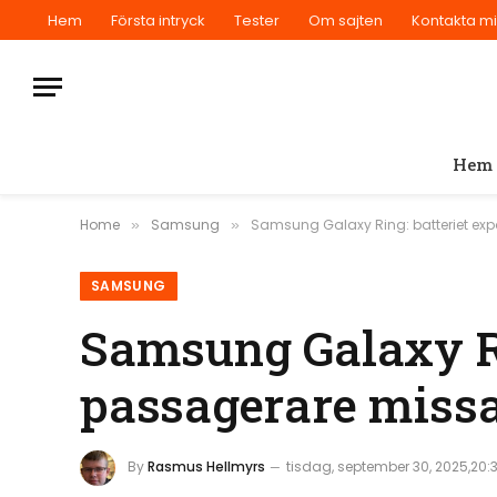
Hem
Första intryck
Tester
Om sajten
Kontakta m
Hem
Home
Samsung
Samsung Galaxy Ring: batteriet exp
»
»
SAMSUNG
Samsung Galaxy Ri
passagerare missad
By
Rasmus Hellmyrs
tisdag, september 30, 2025,20: