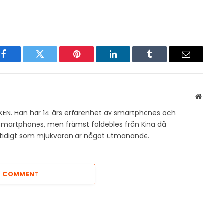
Facebook
Twitter
Pinterest
LinkedIn
Tumblr
Email
Websit
KEN. Han har 14 års erfarenhet av smartphones och
v smartphones, men främst foldebles från Kina då
amtidigt som mjukvaran är något utmanande.
A COMMENT