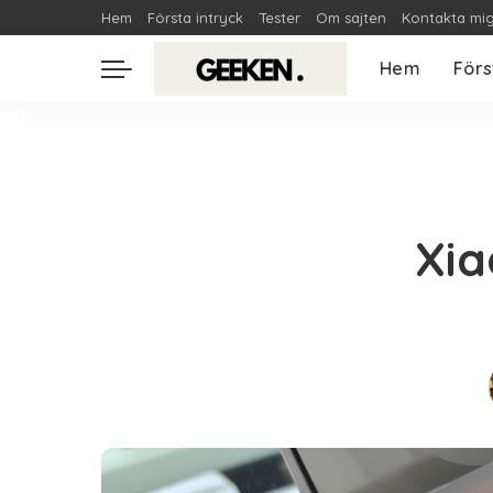
Hem
Första intryck
Tester
Om sajten
Kontakta mi
Hem
Förs
Xia