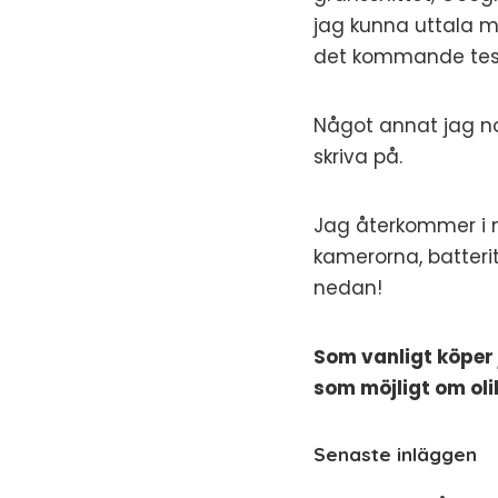
jag kunna uttala m
det kommande tes
Något annat jag not
skriva på.
Jag återkommer i 
kamerorna, batteri
nedan!
Som vanligt köper j
som möjligt om ol
Senaste inläggen