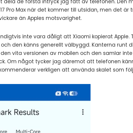
t dela de första intryck jag fått av telefonen. De
 Pro Max när det kommer till utsidan, men det är tr
kvickare än Apples motsvarighet.
igtvis inte vara dåligt att Xiaomi kopierat Apple. 
en och den känns generellt välbyggd. Kanterna runt 
den vita versionen av mobilen och den samlar inte
ck. Om något tycker jag däremot att telefonen känns
rekommenderar verkligen att använda skalet som följ