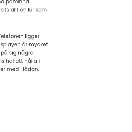
n må påminna
ots allt en lur som
Telefonen ligger
displayen är mycket
 på sig några
 hal att hålla i
er med i lådan.