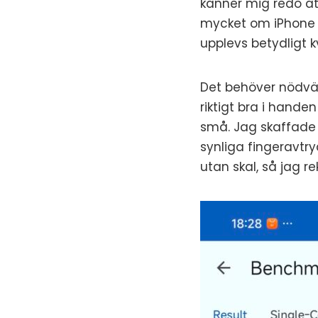
känner mig redo at
mycket om iPhone 17
upplevs betydligt 
Det behöver nödvänd
riktigt bra i hand
små. Jag skaffade 
synliga fingeravtry
utan skal, så jag 