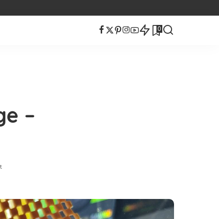
0
ge –
t