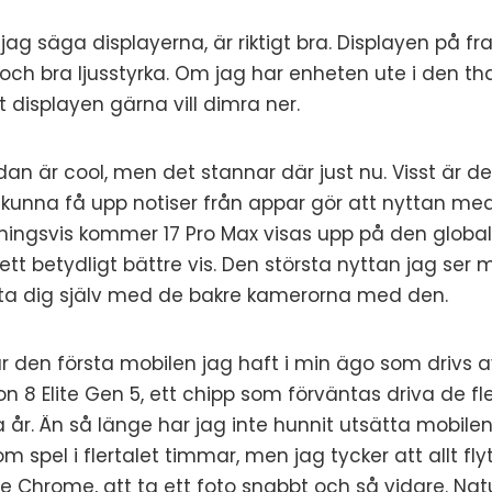
a jag säga displayerna, är riktigt bra. Displayen på 
r och bra ljusstyrka. Om jag har enheten ute i den t
 displayen gärna vill dimra ner.
an är cool, men det stannar där just nu. Visst är de
e kunna få upp notiser från appar gör att nyttan me
ppningsvis kommer 17 Pro Max visas upp på den glo
 ett betydligt bättre vis. Den största nyttan jag ser
ota dig själv med de bakre kamerorna med den.
är den första mobilen jag haft i min ägo som driv
 8 Elite Gen 5, ett chipp som förväntas driva de fl
r. Än så länge har jag inte hunnit utsätta mobilen 
 spel i flertalet timmar, men jag tycker att allt flyt
le Chrome, att ta ett foto snabbt och så vidare. Nat