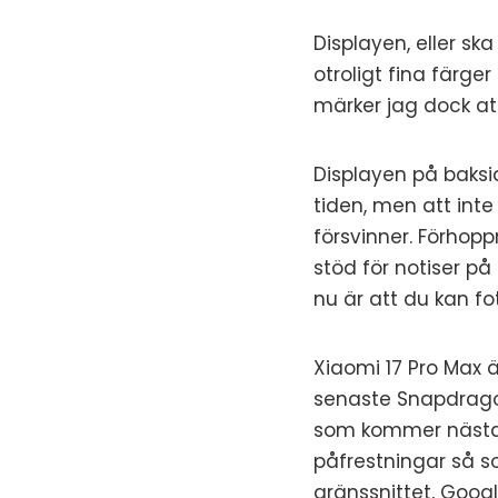
Displayen, eller sk
otroligt fina färge
märker jag dock att
Displayen på baksid
tiden, men att int
försvinner. Förho
stöd för notiser på
nu är att du kan f
Xiaomi 17 Pro Max 
senaste Snapdragon
som kommer nästa å
påfrestningar så som
gränssnittet, Goog