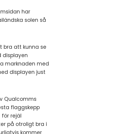
framsidan har
hailändska solen så
t bra att kunna se
d displayen
bala marknaden med
 med displayen just
s av Qualcomms
esta flaggskepp
för rejäl
er på otroligt bra i
urligtvis kommer