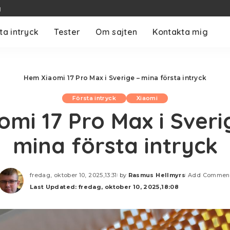
g
ta intryck
Tester
Om sajten
Kontakta mig
Hem
Xiaomi 17 Pro Max i Sverige – mina första intryck
Första intryck
Xiaomi
omi 17 Pro Max i Sveri
mina första intryck
fredag, oktober 10, 2025,13:31
by
Rasmus Hellmyrs
Add Commen
Posted
Last Updated: fredag, oktober 10, 2025,18:08
by