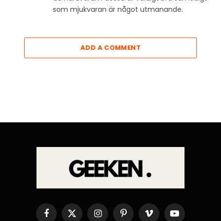
som mjukvaran är något utmanande.
ADD A COMMENT
Facebook
X
Instagram
Pinterest
Vimeo
YouTube