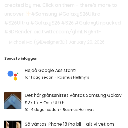
created by me. Click on them – there's more to
uncover
#Samsung
#GalaxyS26Ultra
#S26Ultra
#GalaxyS26
#S26
#GalaxyUnpacked
#3DRender
pic.twitter.com/glmLNg6n1F
— Michael Ma (@iDesigner3D)
January 20, 2026
Senaste inläggen
Hejdå Google Assistant!
för 1 dag sedan
Rasmus Hellmyrs
Det här gränssnittet väntas Samsung Galaxy
S27 få – One UI 9.5
för 4 dagar sedan
Rasmus Hellmyrs
Så väntas iPhone 18 Pro bli – allt vi vet om