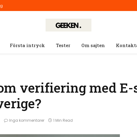
ig
Första intryck
Tester
Om sajten
Kontakt
m verifiering med E-
verige?
Inga kommentarer
1 Min Read