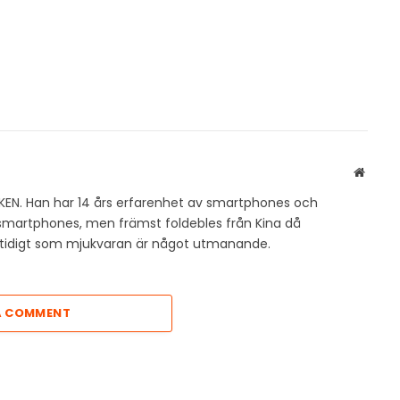
Websit
KEN. Han har 14 års erfarenhet av smartphones och
v smartphones, men främst foldebles från Kina då
amtidigt som mjukvaran är något utmanande.
A COMMENT