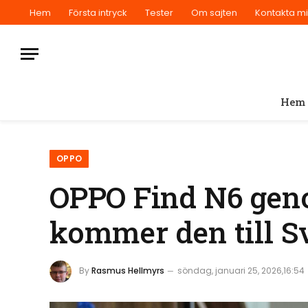
Hem
Första intryck
Tester
Om sajten
Kontakta m
Hem
OPPO
OPPO Find N6 geno
kommer den till S
By
Rasmus Hellmyrs
söndag, januari 25, 2026,16:54