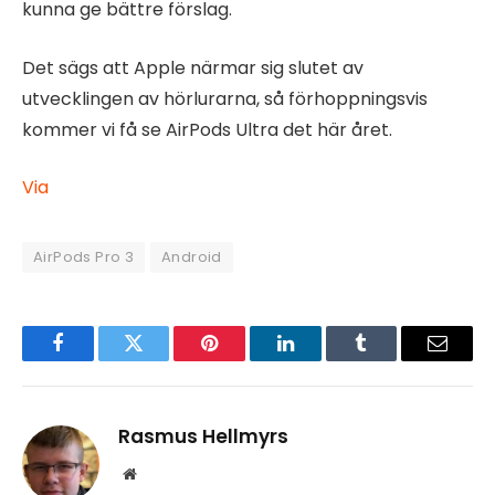
kunna ge bättre förslag.
Det sägs att Apple närmar sig slutet av
utvecklingen av hörlurarna, så förhoppningsvis
kommer vi få se AirPods Ultra det här året.
Via
AirPods Pro 3
Android
Facebook
Twitter
Pinterest
LinkedIn
Tumblr
Email
Rasmus Hellmyrs
Website