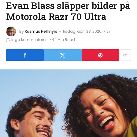
Evan Blass släpper bilder på
Motorola Razr 70 Ultra
By
Rasmus Hellmyrs
tisdag, april 28, 2026,17:27
Inga kommentarer
1 Min Read