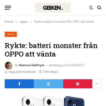
Home
Oppo
Rykte: batteri monster från OPPO att vänta
»
»
OPPO
Rykte: batteri monster från
OPPO att vänta
By
Rasmus Hellmyrs
onsdag, juni 3, 2026,10:17
Inga kommentarer
1 Min Read