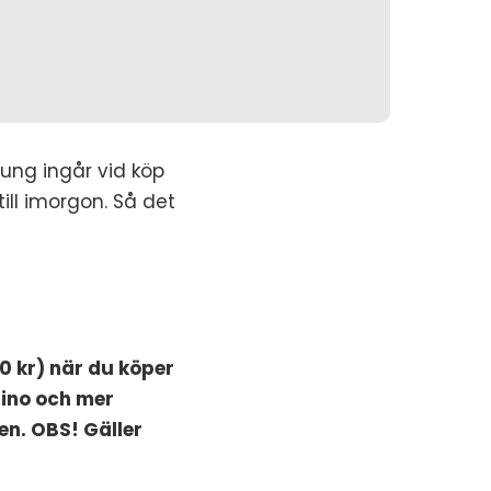
sung ingår vid köp
ill imorgon. Så det
0 kr) när du köper
dino och mer
en. OBS! Gäller