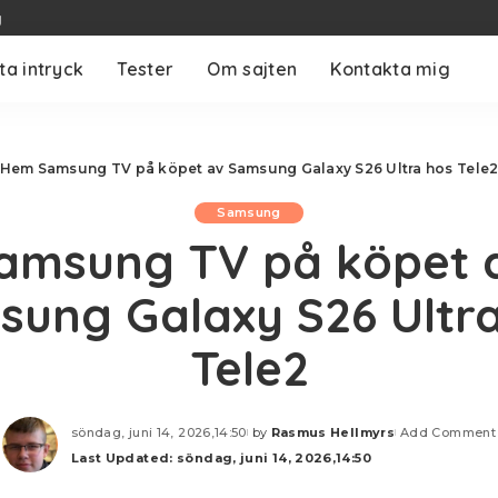
g
ta intryck
Tester
Om sajten
Kontakta mig
Hem
Samsung TV på köpet av Samsung Galaxy S26 Ultra hos Tele
Samsung
amsung TV på köpet 
ung Galaxy S26 Ultr
Tele2
söndag, juni 14, 2026,14:50
by
Rasmus Hellmyrs
Add Comment
Posted
Last Updated: söndag, juni 14, 2026,14:50
by