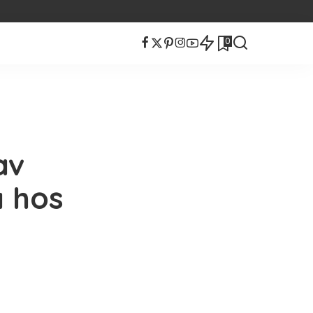
0
2
av
a hos