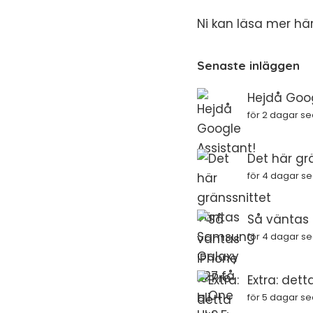
Ni kan läsa mer
hä
Senaste inläggen
Hejdå Goog
för 2 dagar s
Det här gr
för 4 dagar s
Så väntas i
för 4 dagar s
Extra: dett
för 5 dagar s