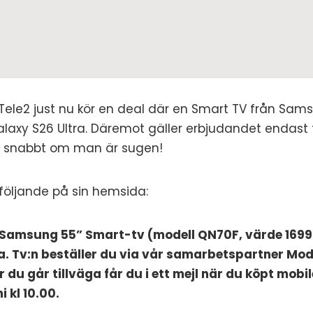
 Tele2 just nu kör en deal där en Smart TV från Sam
laxy S26 Ultra. Däremot gäller erbjudandet endast t
på snabbt om man är sugen!
 följande på sin hemsida:
 Samsung 55” Smart-tv (modell QN70F, värde 1699
a. Tv:n beställer du via vår samarbetspartner Mo
 du går tillväga får du i ett mejl när du köpt mobil
i kl 10.00.