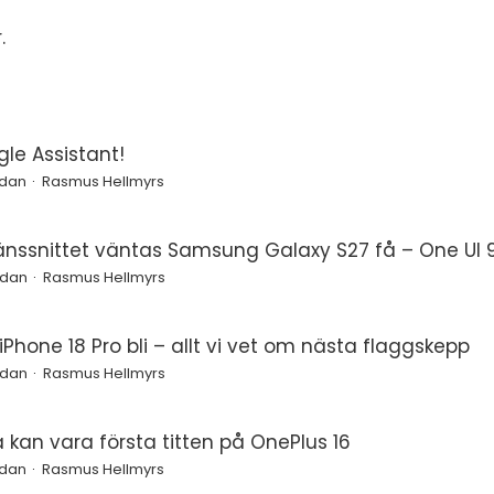
r
.
le Assistant!
edan
Rasmus Hellmyrs
änssnittet väntas Samsung Galaxy S27 få – One UI 9
edan
Rasmus Hellmyrs
Phone 18 Pro bli – allt vi vet om nästa flaggskepp
edan
Rasmus Hellmyrs
a kan vara första titten på OnePlus 16
edan
Rasmus Hellmyrs