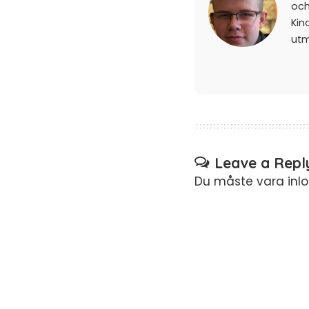
och
Kin
ut
Leave a Repl
Du måste vara
inl