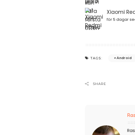
Xiaomi Red
för 5 dagar s
Android
TAGS:
SHARE
Ras
Ras