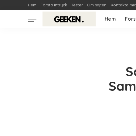
Hem
Första intryck
Tester
Om sajten
Kontakta mi
Hem
Förs
S
Sams