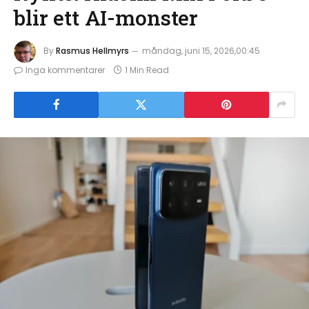
blir ett AI-monster
By
Rasmus Hellmyrs
måndag, juni 15, 2026,00:45
Inga kommentarer
1 Min Read