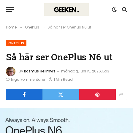
Home
OnePlus
Så här ser OnePlus N6 ut
»
»
ONEPLUS
Så här ser OnePlus N6 ut
By
Rasmus Hellmyrs
måndag, juni 15, 2026,15:13
Inga kommentarer
1 Min Read