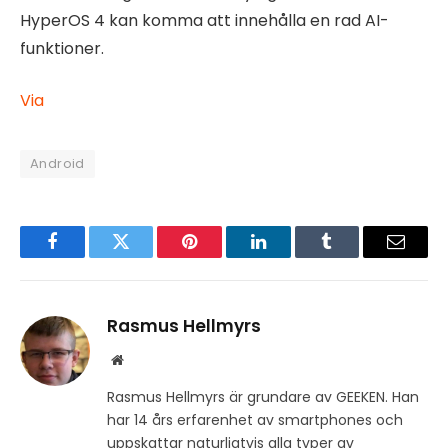
HyperOS 4 kan komma att innehålla en rad AI-
funktioner.
Via
Android
Facebook
Twitter
Pinterest
LinkedIn
Tumblr
Email
Rasmus Hellmyrs
Website
Rasmus Hellmyrs är grundare av GEEKEN. Han
har 14 års erfarenhet av smartphones och
uppskattar naturligtvis alla typer av