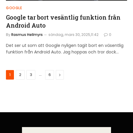
GOOGLE
Google tar bort vesäntlig funktion från
Android Auto
By
Rasmus Hellmyrs
söndag, mars 30, 2025,11:42
0
Det ser ut som att Google nyligen tagit bort en väsentlig
funktion från Android Auto. Jag hoppas och tror dock…
…
Next
1
2
3
6