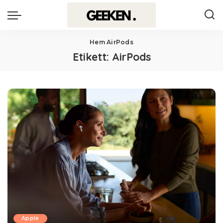
Hem
AirPods
Etikett:
AirPods
Apple