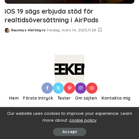
iOS 19 sägs erbjuda stöd för
realtidsöversättning i AirPods
Rasmus Hellmyrs
fredag, mars 14, 2025,11:26
Posted
by
Hem
Första intryck
Tester
Om sajten
Kontakta mig
Our website uses cookies to improve your experience. Learn
more about:
cookie policy
© 2016–2019 Pixwell made with Love, powered by
ThemeRuby.
Accept