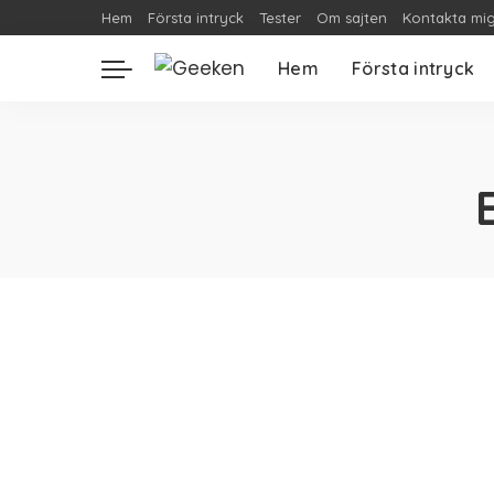
Hem
Första intryck
Tester
Om sajten
Kontakta mi
Hem
Första intryck