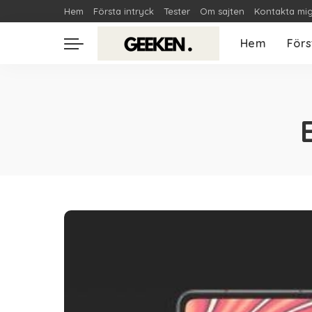
Hem
Första intryck
Tester
Om sajten
Kontakta mi
Hem
Förs