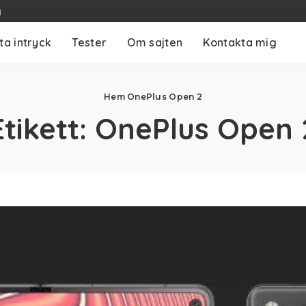
g
ta intryck
Tester
Om sajten
Kontakta mig
Hem
OnePlus Open 2
Etikett:
OnePlus Open 