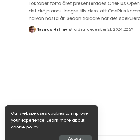
I oktober förra året presenterades OnePlus Open.
det dröja ännu längre tills dess att OnePlus k
halvan nästa år. Sedan tidigare har det spekule
Rasmus Hellmyrs
lördag, december 21, 2024,22:57
Posted
by
Our website uses cookies to improve
your experience. Learn more about:
cookie policy
Accept