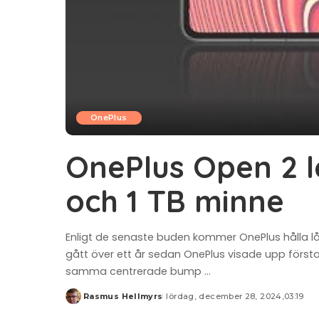
OnePlus
OnePlus Open 2 l
och 1 TB minne
Enligt de senaste buden kommer OnePlus hålla låd
gått över ett år sedan OnePlus visade upp första
samma centrerade bump
...
Rasmus Hellmyrs
lördag, december 28, 2024,03:19
Posted
by