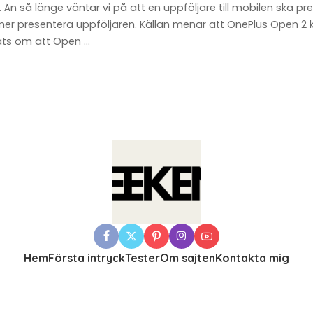
 Än så länge väntar vi på att en uppföljare till mobilen ska p
ommer presentera uppföljaren. Källan menar att OnePlus Ope
rats om att Open
...
Hem
Första intryck
Tester
Om sajten
Kontakta mig