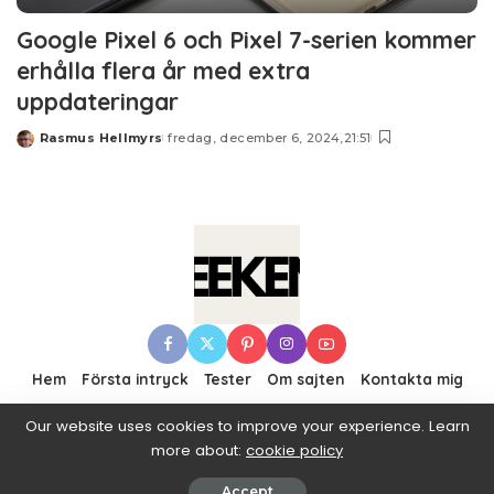
Google Pixel 6 och Pixel 7-serien kommer
erhålla flera år med extra
uppdateringar
Rasmus Hellmyrs
fredag, december 6, 2024,21:51
Posted
by
Hem
Första intryck
Tester
Om sajten
Kontakta mig
Our website uses cookies to improve your experience. Learn
more about:
cookie policy
© 2016–2019 Pixwell made with Love, powered by
ThemeRuby.
Accept