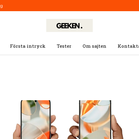
ig
Första intryck
Tester
Om sajten
Kontakt