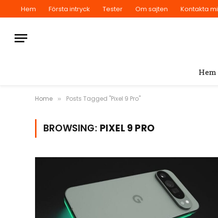
Hem
Första intryck
Tester
Om sajten
Kontakta m
Hem
Home
Posts Tagged "Pixel 9 Pro"
»
BROWSING:
PIXEL 9 PRO