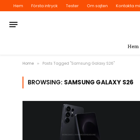
Hem
Första intryck
Tester
Om sajten
Kontakta m
Hem
Home
Posts Tagged "Samsung Galaxy S26"
»
BROWSING:
SAMSUNG GALAXY S26