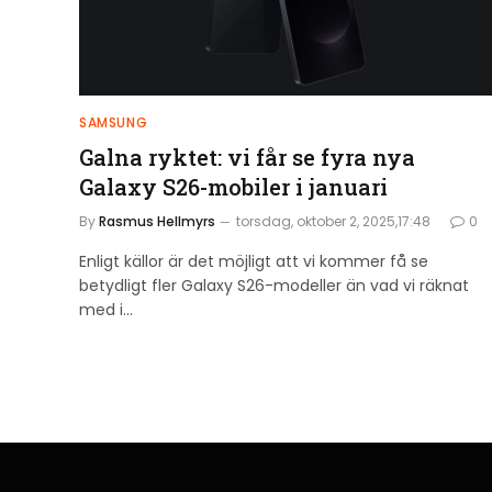
SAMSUNG
Galna ryktet: vi får se fyra nya
Galaxy S26-mobiler i januari
By
Rasmus Hellmyrs
torsdag, oktober 2, 2025,17:48
0
Enligt källor är det möjligt att vi kommer få se
betydligt fler Galaxy S26-modeller än vad vi räknat
med i…