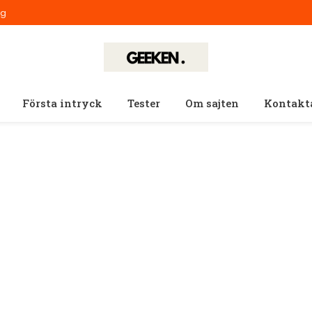
ig
Första intryck
Tester
Om sajten
Kontakt