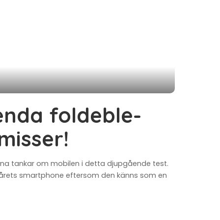
 enda foldeble-
misser!
mina tankar om mobilen i detta djupgående test.
4 är årets smartphone eftersom den känns som en