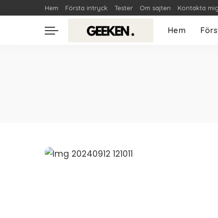
Hem
Första intryck
Tester
Om sajten
Kontakta mi
Hem
Förs