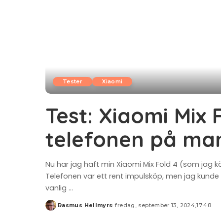
Tester
Xiaomi
Test: Xiaomi Mix 
telefonen på ma
Nu har jag haft min Xiaomi Mix Fold 4 (som jag k
Telefonen var ett rent impulsköp, men jag kunde 
vanlig
...
Rasmus Hellmyrs
fredag, september 13, 2024,17:48
Posted
by